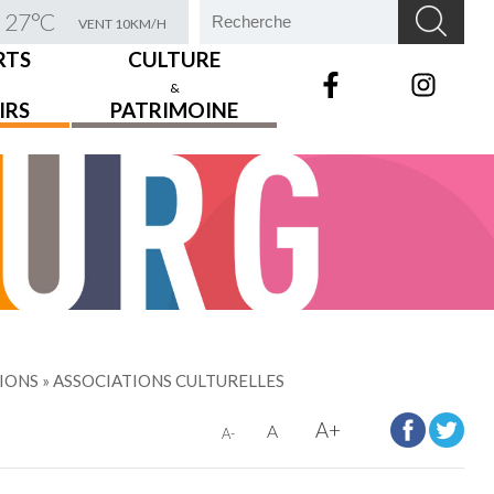
27°C
VENT 10KM/H
RTS
CULTURE
&
IRS
PATRIMOINE
TIONS
» ASSOCIATIONS CULTURELLES
A+
A
A-