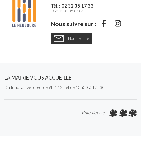
Tél. : 02 32 35 17 33
Fax : 02 32 35 83 83
S
S
Nous suivre sur :
u
u
Nous écrire
i
i
v
v
e
e
z
z
-
-
LA MAIRIE VOUS ACCUEILLE
n
n
Du lundi au vendredi de 9h à 12h et de 13h30 à 17h30.
o
o
u
u
s
s
Ville fleurie
s
s
u
u
r
r