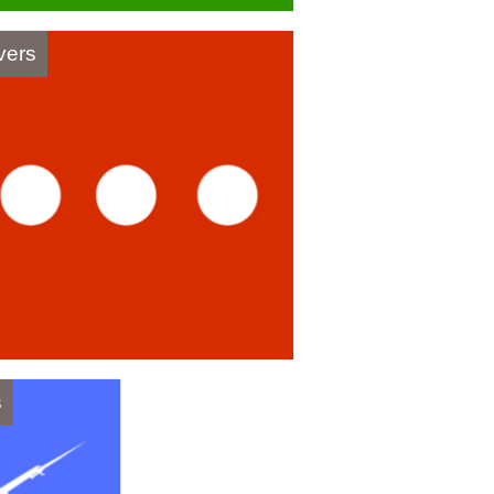
vers
s