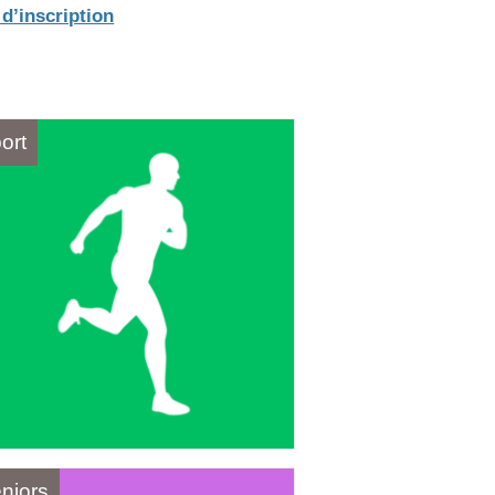
 d’inscription
ort
niors