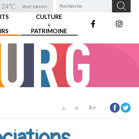
24°C
VENT 10KM/H
RTS
CULTURE
&
IRS
PATRIMOINE
A+
A
A-
ciations