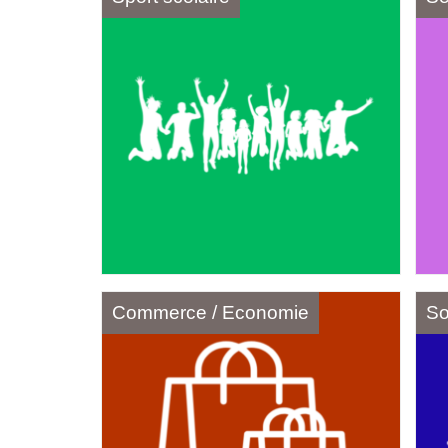
Commerce / Economie
So