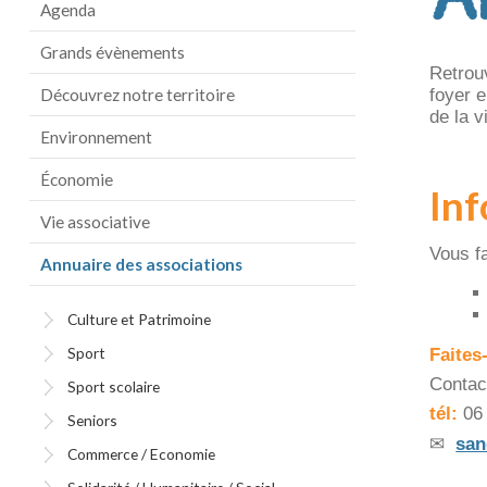
Agenda
Grands évènements
Retrou
Découvrez notre territoire
foyer e
de la v
Environnement
Économie
Inf
Vie associative
Vous f
Annuaire des associations
Culture et Patrimoine
Sport
Faites
Contac
Sport scolaire
tél:
06 
Seniors
✉
san
Commerce / Economie