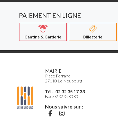
PAIEMENT EN LIGNE
Cantine & Garderie
Billetterie
MAIRIE
Place Ferrand
27110 Le Neubourg
Tél. : 02 32 35 17 33
Fax : 02 32 35 83 83
Nous suivre sur :
S
S