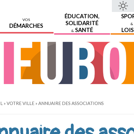
ÉDUCATION,
SPO
VOS
SOLIDARITÉ
&
DÉMARCHES
SANTÉ
LOIS
&
IL
»
VOTRE VILLE
»
ANNUAIRE DES ASSOCIATIONS
nnuaire des asso