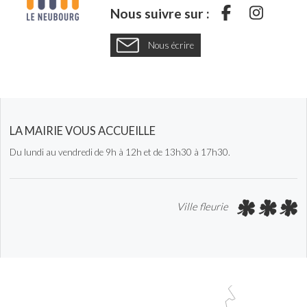
S
S
Nous suivre sur :
u
u
Nous écrire
i
i
v
v
e
e
z
z
-
-
LA MAIRIE VOUS ACCUEILLE
n
n
Du lundi au vendredi de 9h à 12h et de 13h30 à 17h30.
o
o
u
u
s
s
Ville fleurie
s
s
u
u
r
r