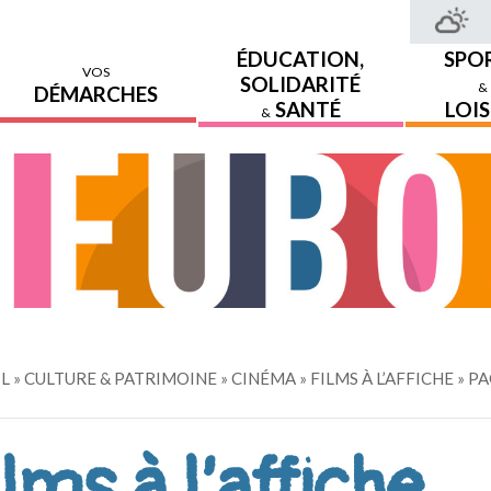
ÉDUCATION,
SPO
VOS
SOLIDARITÉ
&
DÉMARCHES
SANTÉ
LOIS
&
IL
»
CULTURE & PATRIMOINE
»
CINÉMA
»
FILMS À L’AFFICHE
» PA
lms à l’affiche