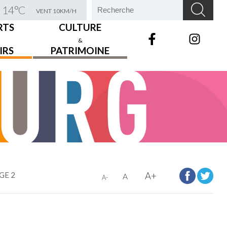
14°C
VENT 10KM/H
RTS
CULTURE
&
IRS
PATRIMOINE
GE 2
A+
A
A-