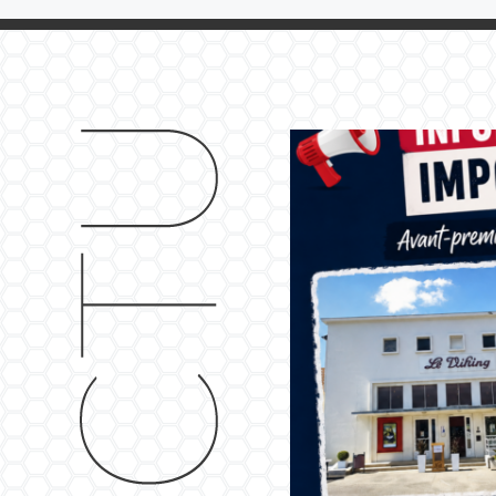
🎬 Inf