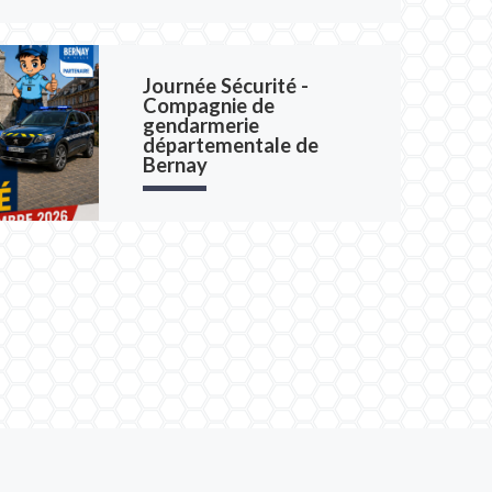
Journée Sécurité -
curité Samedi 12 septembre 2026 à Bernay
Compagnie de
a Compagnie de Gendarmerie [...]
gendarmerie
départementale de
LIRE L'ARTICLE COMPLET
Bernay