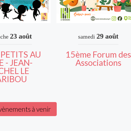
23 août
29 août
che
samedi
PETITS AU
15ème Forum de
E - JEAN-
Associations
CHEL LE
ARIBOU
évènements à venir