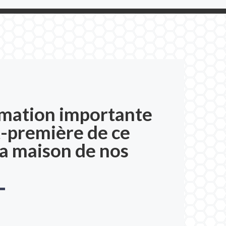
rmation importante
-première de ce
e nos rêves" À l'occasion [...]
La maison de nos