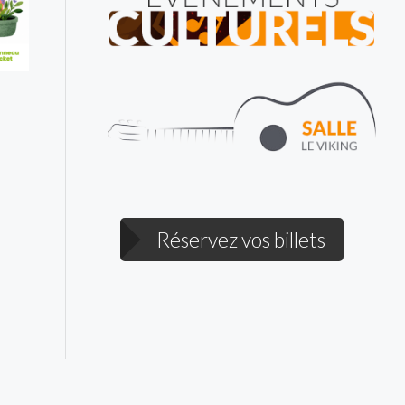
s
Réservez vos billets