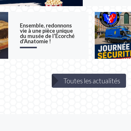
corché d'Anatomie et la Ville du
Journée Sé
Ensemble, redonnons
g lancent, avec le [...]
L
vie à une pièce unique
du musée de l’Écorché
d'Anatomie !
LIRE L'ARTICLE COMPLET
Toutes les actualités