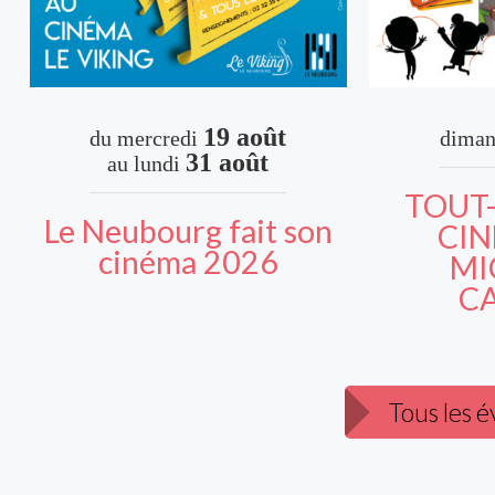
19 août
du
mercredi
diman
31 août
au
lundi
TOUT-
Le Neubourg fait son
CIN
cinéma 2026
MI
C
Tous les 