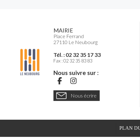
MAIRIE
Place Ferrand
27110 Le Neubourg
Tél. : 02 32 35 17 33
Fax : 02 32 35 83 83
Nous suivre sur :
S
S
u
u
Nous écrire
i
i
v
v
e
e
z
z
PLAN DU
-
-