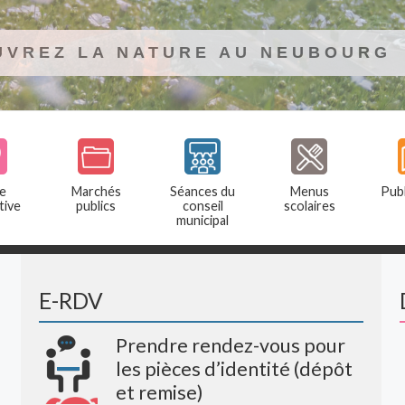
UVREZ LA NATURE AU NEUBOURG
e
Marchés
Séances du
Menus
Publ
tive
publics
conseil
scolaires
municipal
E-RDV
Prendre rendez-vous pour
les pièces d’identité (dépôt
et remise)