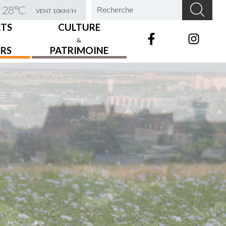
28°C
VENT 10KM/H
RTS
CULTURE
&
IRS
PATRIMOINE